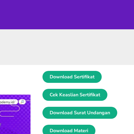
Download Sertifikat
Cek Keaslian Sertifikat
Download Surat Undangan
Download Materi