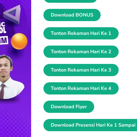
Download BONUS
Tonton Rekaman Hari Ke 1
Tonton Rekaman Hari Ke 2
Tonton Rekaman Hari Ke 3
Tonton Rekaman Hari Ke 4
Download Flyer
Download Presensi Hari Ke 1 Sampai 