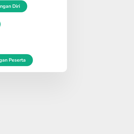
gan Diri
gan Peserta