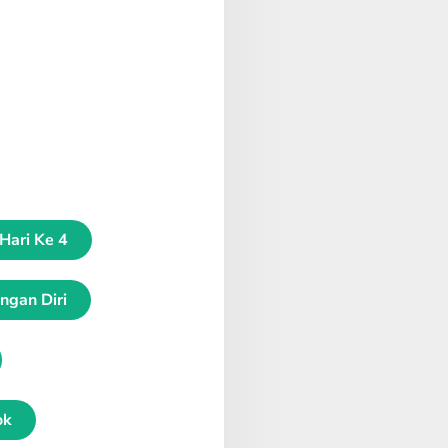
Hari Ke 4
gan Diri
ok