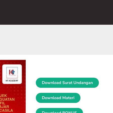
Download Surat Undangan
Download Materi
Download BONUS