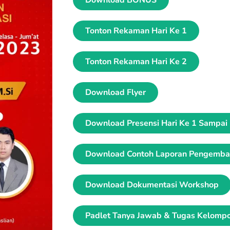
Tonton Rekaman Hari Ke 1
Tonton Rekaman Hari Ke 2
Download Flyer
Download Presensi Hari Ke 1 Sampai 
Download Contoh Laporan Pengemban
Download Dokumentasi Workshop
Padlet Tanya Jawab & Tugas Kelomp