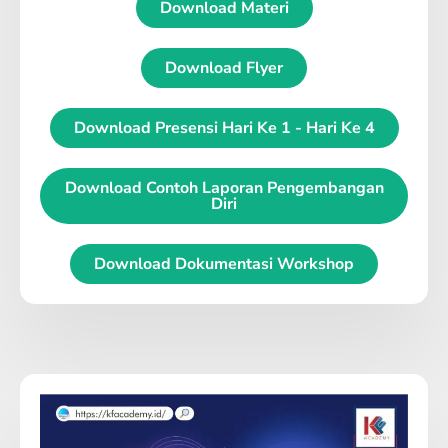
Download Materi
Download Flyer
Download Presensi Hari Ke 1 - Hari Ke 4
Download Contoh Laporan Pengembangan
Diri
Download Dokumentasi Workshop