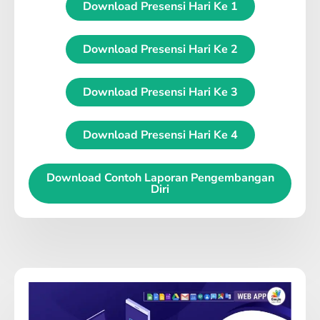
Download Presensi Hari Ke 1
Download Presensi Hari Ke 2
Download Presensi Hari Ke 3
Download Presensi Hari Ke 4
Download Contoh Laporan Pengembangan
Diri