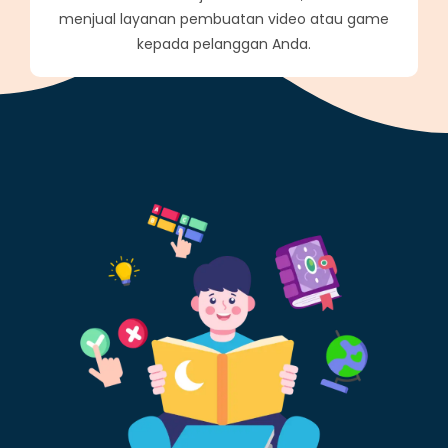
menjual layanan pembuatan video atau game
kepada pelanggan Anda.