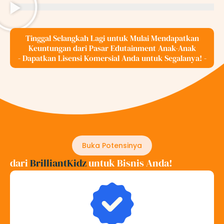
Tinggal Selangkah Lagi untuk Mulai Mendapatkan
Keuntungan dari Pasar Edutainment Anak-Anak
- Dapatkan Lisensi Komersial Anda untuk Segalanya! -
Buka Potensinya
dari
BrilliantKidz
untuk Bisnis Anda!