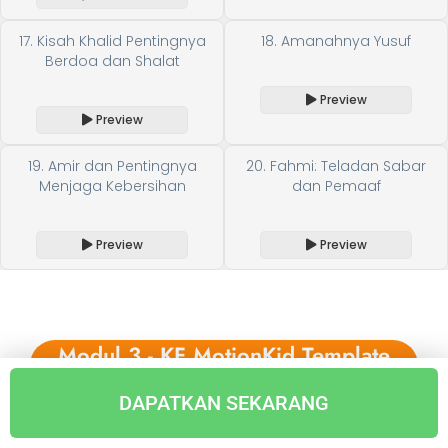
17. Kisah Khalid Pentingnya
18. Amanahnya Yusuf
Berdoa dan Shalat
Preview
Preview
19. Amir dan Pentingnya
20. Fahmi: Teladan Sabar
Menjaga Kebersihan
dan Pemaaf
Preview
Preview
Modul 3 - KF MotionKid Template
Buku
DAPATKAN SEKARANG
3073 Slide Desain, 120 Cerita dengan format PDF.