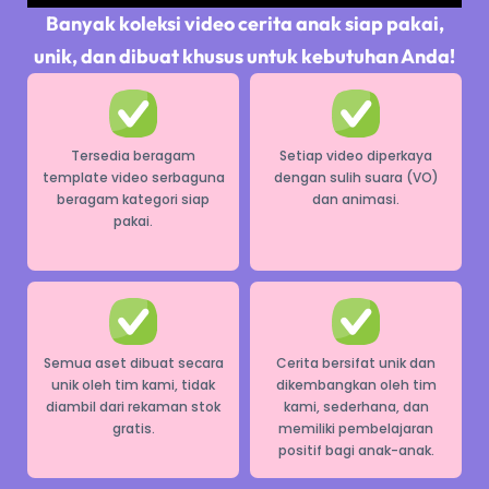
Banyak koleksi video cerita anak siap pakai,
unik, dan dibuat khusus untuk kebutuhan Anda!
Tersedia beragam
Setiap video diperkaya
template video serbaguna
dengan sulih suara (VO)
beragam kategori siap
dan animasi.
pakai.
Semua aset dibuat secara
Cerita bersifat unik dan
unik oleh tim kami, tidak
dikembangkan oleh tim
diambil dari rekaman stok
kami, sederhana, dan
gratis.
memiliki pembelajaran
positif bagi anak-anak.