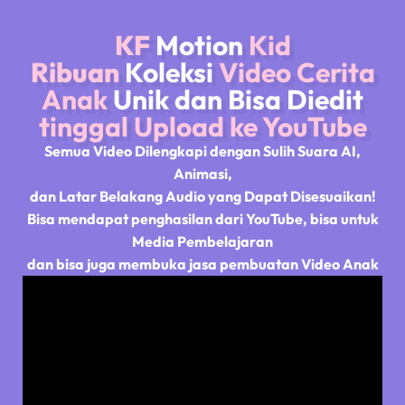
KF
Motion
Kid
Ribuan
Koleksi
Video Cerita
Anak
Unik dan Bisa Diedit
tinggal Upload ke YouTube
Semua Video Dilengkapi dengan Sulih Suara AI,
Animasi,
dan Latar Belakang Audio yang Dapat Disesuaikan!
Bisa mendapat penghasilan dari YouTube, bisa untuk
Media Pembelajaran
dan bisa juga membuka jasa pembuatan Video Anak