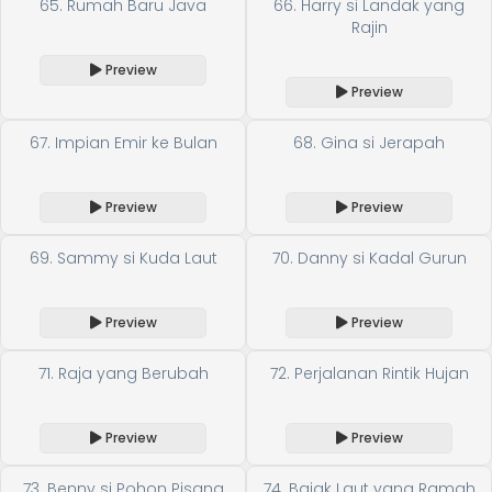
65. Rumah Baru Java
66. Harry si Landak yang
Rajin
Preview
Preview
67. Impian Emir ke Bulan
68. Gina si Jerapah
Preview
Preview
69. Sammy si Kuda Laut
70. Danny si Kadal Gurun
Preview
Preview
71. Raja yang Berubah
72. Perjalanan Rintik Hujan
Preview
Preview
73. Benny si Pohon Pisang
74. Bajak Laut yang Ramah