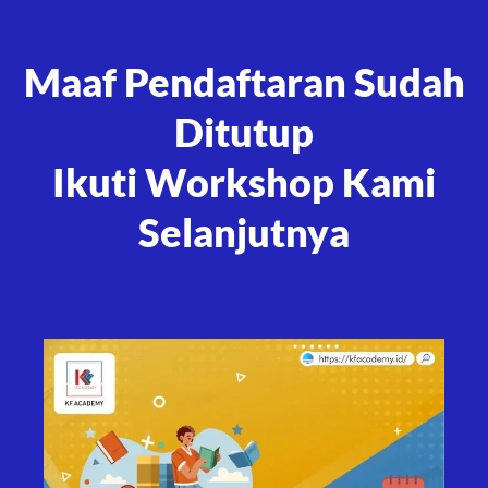
Maaf Pendaftaran Sudah
Ditutup
Ikuti Workshop Kami
Selanjutnya