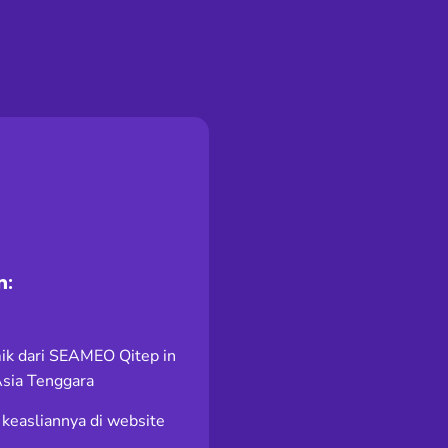
n:
k dari SEAMEO Qitep in
Asia Tenggara
k keasliannya di website